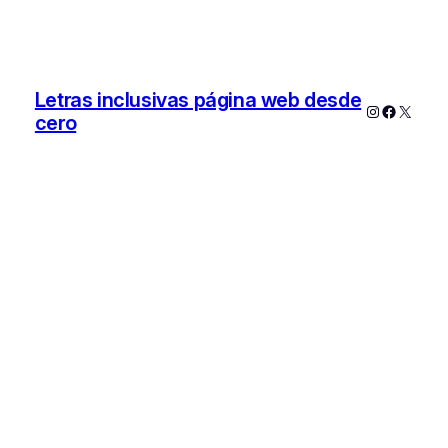
Letras inclusivas página web desde
Instagram
Faceboo
X
cero